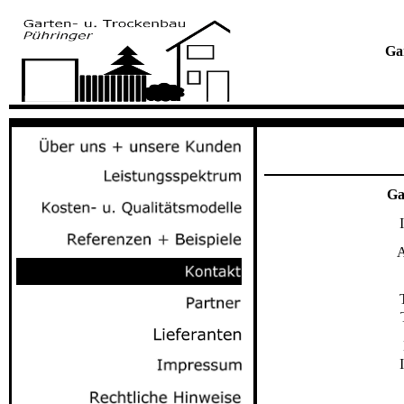
Ga
Ga
A